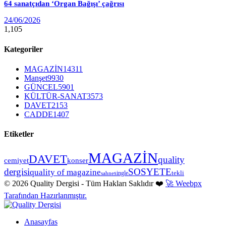
64 sanatçıdan ‘Organ Bağışı’ çağrısı
24/06/2026
1,105
Kategoriler
MAGAZİN
14311
Manşet
9930
GÜNCEL
5901
KÜLTÜR-SANAT
3573
DAVET
2153
CADDE
1407
Etiketler
MAGAZİN
DAVET
quality
cemiyet
konser
dergisi
SOSYETE
quality of magazine
tekli
single
sahne
© 2026 Quality Dergisi - Tüm Hakları Saklıdır ❤️
🚀 Weebpx
Tarafından Hazırlanmıştır.
Anasayfas