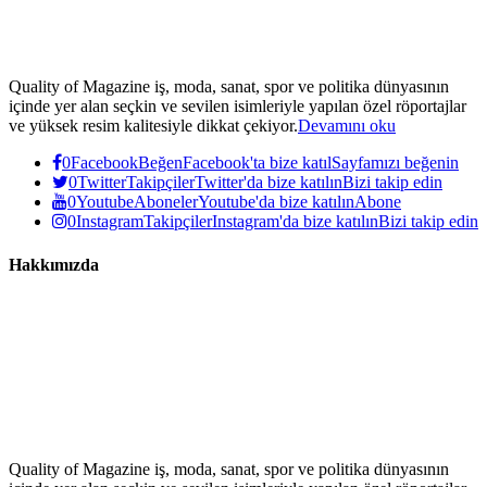
Quality of Magazine iş, moda, sanat, spor ve politika dünyasının
içinde yer alan seçkin ve sevilen isimleriyle yapılan özel röportajlar
ve yüksek resim kalitesiyle dikkat çekiyor.
Devamını oku
0
Facebook
Beğen
Facebook'ta bize katıl
Sayfamızı beğenin
0
Twitter
Takipçiler
Twitter'da bize katılın
Bizi takip edin
0
Youtube
Aboneler
Youtube'da bize katılın
Abone
0
Instagram
Takipçiler
Instagram'da bize katılın
Bizi takip edin
Hakkımızda
Quality of Magazine iş, moda, sanat, spor ve politika dünyasının