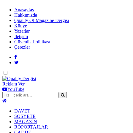
Anasayfas
Hakkımızda
Quality Of Magazine Dergisi
Künye
Yazarlar
İletişim
Güvenlik Politikası
Çerezler
Dark
mode
Reklam Ver
YouTube
DAVET
SOSYETE
MAGAZİN
RÖPORTAJLAR
CADDE