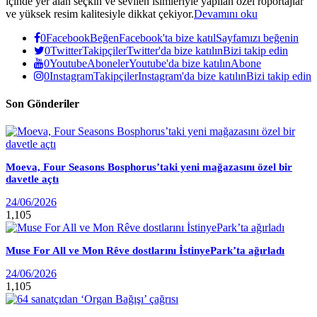
içinde yer alan seçkin ve sevilen isimleriyle yapılan özel röportajlar
ve yüksek resim kalitesiyle dikkat çekiyor.
Devamını oku
0
Facebook
Beğen
Facebook'ta bize katıl
Sayfamızı beğenin
0
Twitter
Takipçiler
Twitter'da bize katılın
Bizi takip edin
0
Youtube
Aboneler
Youtube'da bize katılın
Abone
0
Instagram
Takipçiler
Instagram'da bize katılın
Bizi takip edin
Son Gönderiler
Moeva, Four Seasons Bosphorus’taki yeni mağazasını özel bir
davetle açtı
24/06/2026
1,105
Muse For All ve Mon Rêve dostlarını İstinyePark’ta ağırladı
24/06/2026
1,105