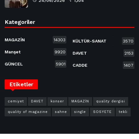
24/06/2026
1,104
Kategoriler
MAGAZİN
14303
KÜLTÜR-SANAT
3570
Manşet
9920
DAVET
2153
GÜNCEL
5901
CADDE
1407
Etiketler
cemiyet
DAVET
konser
MAGAZİN
quality dergisi
quality of magazine
sahne
single
SOSYETE
tekli