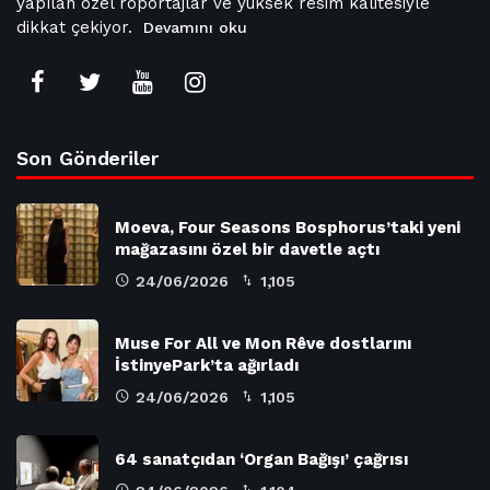
yapılan özel röportajlar ve yüksek resim kalitesiyle
dikkat çekiyor.
Devamını oku
Son Gönderiler
Moeva, Four Seasons Bosphorus’taki yeni
mağazasını özel bir davetle açtı
24/06/2026
1,105
Muse For All ve Mon Rêve dostlarını
İstinyePark’ta ağırladı
24/06/2026
1,105
64 sanatçıdan ‘Organ Bağışı’ çağrısı