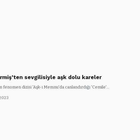
rmiş’ten sevgilisiyle aşk dolu kareler
in fenomen dizisi 'Aşk-ı Memnu'da canlandırdığı 'Cemile'…
2023