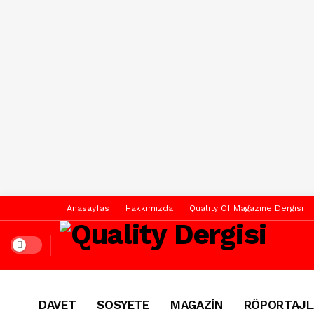
Anasayfas
Hakkımızda
Quality Of Magazine Dergisi
Dark mode
DAVET
SOSYETE
MAGAZİN
RÖPORTAJL