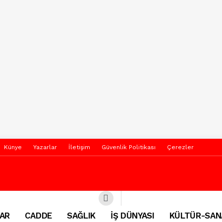
Künye
Yazarlar
İletişim
Güvenlik Politikası
Çerezler
AR
CADDE
SAĞLIK
İŞ DÜNYASI
KÜLTÜR-SAN