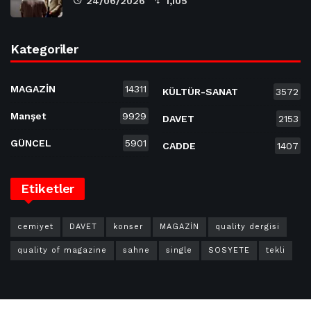
24/06/2026
1,105
Kategoriler
MAGAZİN
14311
KÜLTÜR-SANAT
3572
Manşet
9929
DAVET
2153
GÜNCEL
5901
CADDE
1407
Etiketler
cemiyet
DAVET
konser
MAGAZİN
quality dergisi
quality of magazine
sahne
single
SOSYETE
tekli