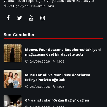
yapılan özel röportajlar ve yüksek resim kalitesiyle
dikkat çekiyor.
Devamını oku
Son Gönderiler
Moeva, Four Seasons Bosphorus’taki yeni
mağazasını özel bir davetle açtı
24/06/2026
1,105
Muse For All ve Mon Rêve dostlarını
İstinyePark’ta ağırladı
24/06/2026
1,105
64 sanatçıdan ‘Organ Bağışı’ çağrısı