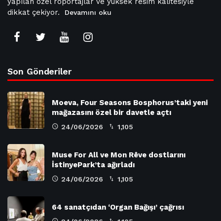
yapılan özel röportajlar ve yüksek resim kalitesiyle
dikkat çekiyor.
Devamını oku
Son Gönderiler
Moeva, Four Seasons Bosphorus’taki yeni
mağazasını özel bir davetle açtı
24/06/2026
1,105
Muse For All ve Mon Rêve dostlarını
İstinyePark’ta ağırladı
24/06/2026
1,105
64 sanatçıdan ‘Organ Bağışı’ çağrısı