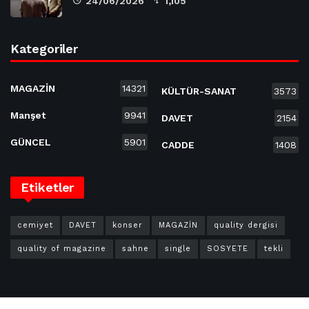
24/06/2026
1,105
Kategoriler
MAGAZİN
14321
KÜLTÜR-SANAT
3573
Manşet
9941
DAVET
2154
GÜNCEL
5901
CADDE
1408
Etiketler
cemiyet
DAVET
konser
MAGAZİN
quality dergisi
quality of magazine
sahne
single
SOSYETE
tekli