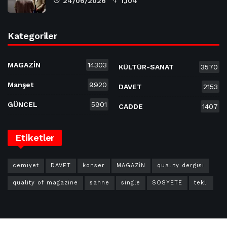
24/06/2026
1,104
Kategoriler
MAGAZİN
14303
KÜLTÜR-SANAT
3570
Manşet
9920
DAVET
2153
GÜNCEL
5901
CADDE
1407
Etiketler
cemiyet
DAVET
konser
MAGAZİN
quality dergisi
quality of magazine
sahne
single
SOSYETE
tekli