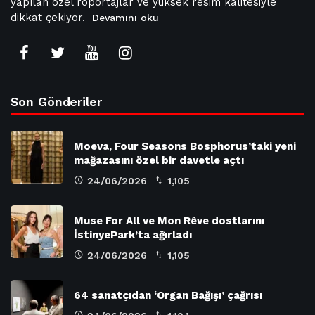
yapılan özel röportajlar ve yüksek resim kalitesiyle
dikkat çekiyor.
Devamını oku
Son Gönderiler
Moeva, Four Seasons Bosphorus’taki yeni
mağazasını özel bir davetle açtı
24/06/2026
1,105
Muse For All ve Mon Rêve dostlarını
İstinyePark’ta ağırladı
24/06/2026
1,105
64 sanatçıdan ‘Organ Bağışı’ çağrısı