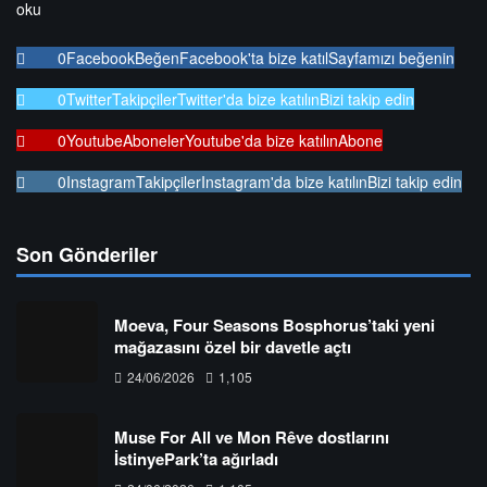
oku
0
Facebook
Beğen
Facebook'ta bize katıl
Sayfamızı beğenin
0
Twitter
Takipçiler
Twitter'da bize katılın
Bizi takip edin
0
Youtube
Aboneler
Youtube'da bize katılın
Abone
0
Instagram
Takipçiler
Instagram'da bize katılın
Bizi takip edin
Son Gönderiler
Moeva, Four Seasons Bosphorus’taki yeni
mağazasını özel bir davetle açtı
24/06/2026
1,105
Muse For All ve Mon Rêve dostlarını
İstinyePark’ta ağırladı