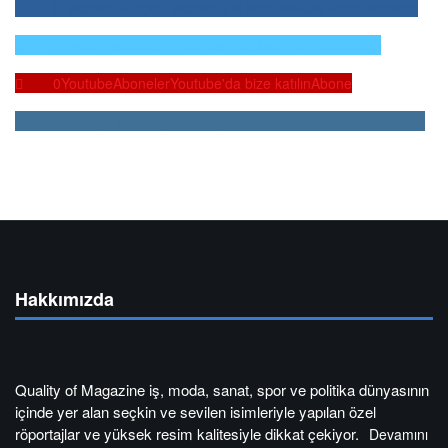
0
Facebook
Beğen
Facebook'ta bize katıl
Sayfamızı beğenin
0
Twitter
Takipçiler
Twitter'da bize katılın
Bizi takip edin
0
Youtube
Aboneler
Youtube'da bize katılın
Abone
0
Instagram
Takipçiler
Instagram'da bize katılın
Bizi takip edin
Hakkımızda
Quality of Magazine iş, moda, sanat, spor ve politika dünyasının
içinde yer alan seçkin ve sevilen isimleriyle yapılan özel
röportajlar ve yüksek resim kalitesiyle dikkat çekiyor.
Devamını