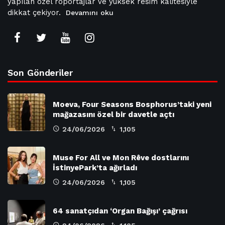
yapılan özel röportajlar ve yüksek resim kalitesiyle
dikkat çekiyor.
Devamını oku
Son Gönderiler
Moeva, Four Seasons Bosphorus’taki yeni
mağazasını özel bir davetle açtı
24/06/2026
1,105
Muse For All ve Mon Rêve dostlarını
İstinyePark’ta ağırladı
24/06/2026
1,105
64 sanatçıdan ‘Organ Bağışı’ çağrısı