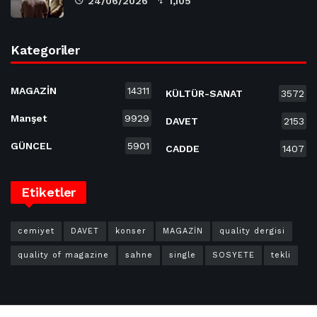
24/06/2026
1,105
Kategoriler
MAGAZİN
14311
KÜLTÜR-SANAT
3572
Manşet
9929
DAVET
2153
GÜNCEL
5901
CADDE
1407
Etiketler
cemiyet
DAVET
konser
MAGAZİN
quality dergisi
quality of magazine
sahne
single
SOSYETE
tekli