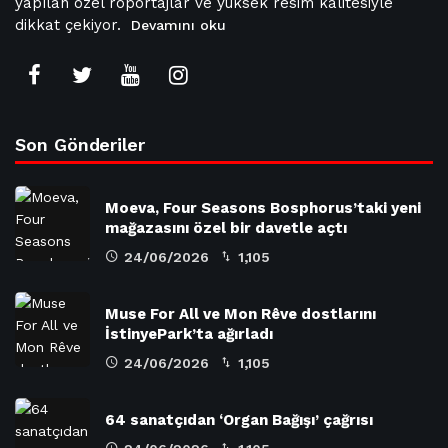
yapılan özel röportajlar ve yüksek resim kalitesiyle
dikkat çekiyor.
Devamını oku
Son Gönderiler
Moeva, Four Seasons Bosphorus’taki yeni
mağazasını özel bir davetle açtı
24/06/2026
1,105
Muse For All ve Mon Rêve dostlarını
İstinyePark’ta ağırladı
24/06/2026
1,105
64 sanatçıdan ‘Organ Bağışı’ çağrısı