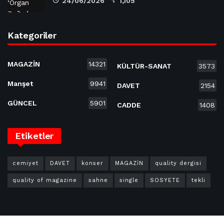
24/06/2026
1,105
Kategoriler
MAGAZİN
14321
KÜLTÜR-SANAT
3573
Manşet
9941
DAVET
2154
GÜNCEL
5901
CADDE
1408
Etiketler
cemiyet
DAVET
konser
MAGAZİN
quality dergisi
quality of magazine
sahne
single
SOSYETE
tekli