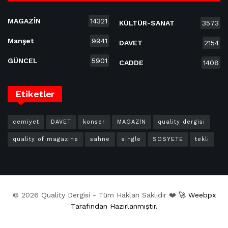
MAGAZİN
14321
KÜLTÜR-SANAT
3573
Manşet
9941
DAVET
2154
GÜNCEL
5901
CADDE
1408
Etiketler
cemiyet
DAVET
konser
MAGAZİN
quality dergisi
quality of magazine
sahne
single
SOSYETE
tekli
© 2026 Quality Dergisi - Tüm Hakları Saklıdır ❤️
🚀 Weebpx
Tarafından Hazırlanmıştır.