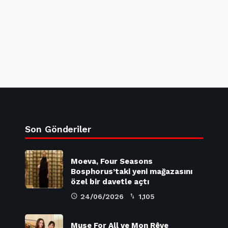
Son Gönderiler
Moeva, Four Seasons
Bosphorus’taki yeni mağazasını
özel bir davetle açtı
24/06/2026
1,105
Muse For All ve Mon Rêve