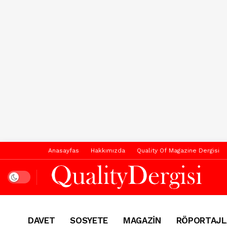
Anasayfas
Hakkımızda
Quality Of Magazine Dergisi
Dark mode
DAVET
SOSYETE
MAGAZİN
RÖPORTAJL