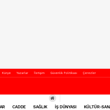
Künye
Yazarlar
İletişim
Güvenlik Politikası
Çerezler
AR
CADDE
SAĞLIK
İŞ DÜNYASI
KÜLTÜR-SAN