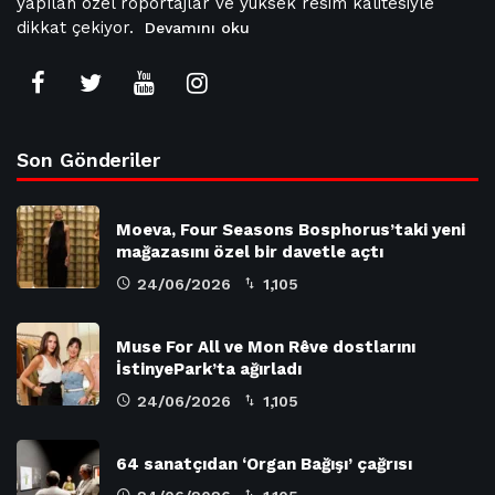
yapılan özel röportajlar ve yüksek resim kalitesiyle
dikkat çekiyor.
Devamını oku
Son Gönderiler
Moeva, Four Seasons Bosphorus’taki yeni
mağazasını özel bir davetle açtı
24/06/2026
1,105
Muse For All ve Mon Rêve dostlarını
İstinyePark’ta ağırladı
24/06/2026
1,105
64 sanatçıdan ‘Organ Bağışı’ çağrısı