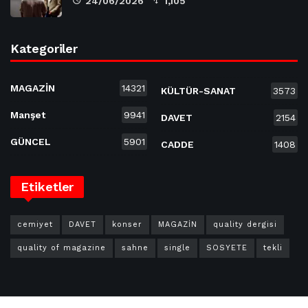
24/06/2026
1,105
Kategoriler
MAGAZİN
14321
KÜLTÜR-SANAT
3573
Manşet
9941
DAVET
2154
GÜNCEL
5901
CADDE
1408
Etiketler
cemiyet
DAVET
konser
MAGAZİN
quality dergisi
quality of magazine
sahne
single
SOSYETE
tekli