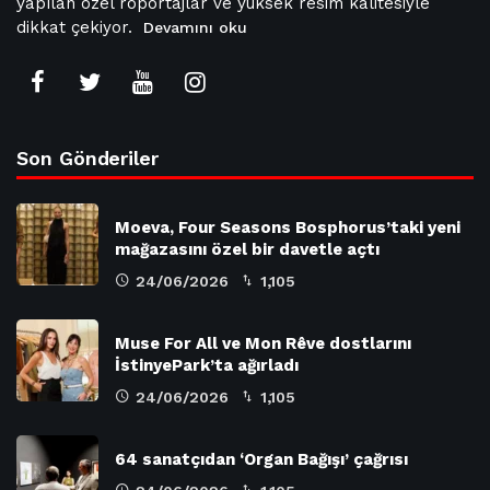
yapılan özel röportajlar ve yüksek resim kalitesiyle
dikkat çekiyor.
Devamını oku
Son Gönderiler
Moeva, Four Seasons Bosphorus’taki yeni
mağazasını özel bir davetle açtı
24/06/2026
1,105
Muse For All ve Mon Rêve dostlarını
İstinyePark’ta ağırladı
24/06/2026
1,105
64 sanatçıdan ‘Organ Bağışı’ çağrısı