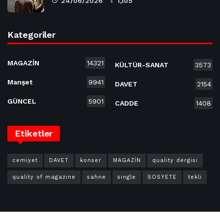
24/06/2026
1,105
Kategoriler
MAGAZİN
14321
KÜLTÜR-SANAT
3573
Manşet
9941
DAVET
2154
GÜNCEL
5901
CADDE
1408
Etiketler
cemiyet
DAVET
konser
MAGAZİN
quality dergisi
quality of magazine
sahne
single
SOSYETE
tekli