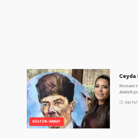
Ceyda 
Ressam ve 
Atatürk p
09/11
KÜLTÜR-SANAT