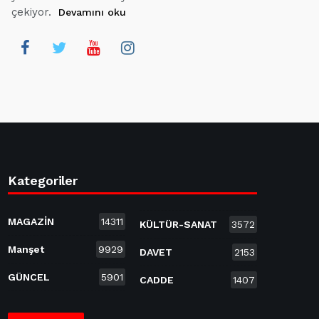
çekiyor.
Devamını oku
Kategoriler
MAGAZİN
14311
KÜLTÜR-SANAT
3572
Manşet
9929
DAVET
2153
GÜNCEL
5901
CADDE
1407