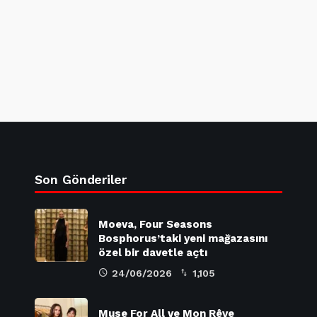
Son Gönderiler
Moeva, Four Seasons
Bosphorus’taki yeni mağazasını
özel bir davetle açtı
24/06/2026
1,105
Muse For All ve Mon Rêve