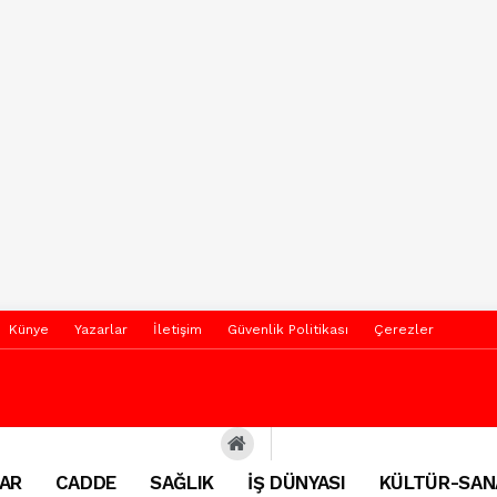
Künye
Yazarlar
İletişim
Güvenlik Politikası
Çerezler
AR
CADDE
SAĞLIK
İŞ DÜNYASI
KÜLTÜR-SAN