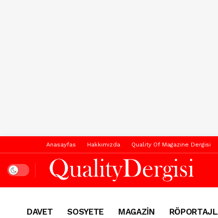
Anasayfas
Hakkımızda
Quality Of Magazine Dergisi
Dark mode
DAVET
SOSYETE
MAGAZİN
RÖPORTAJL