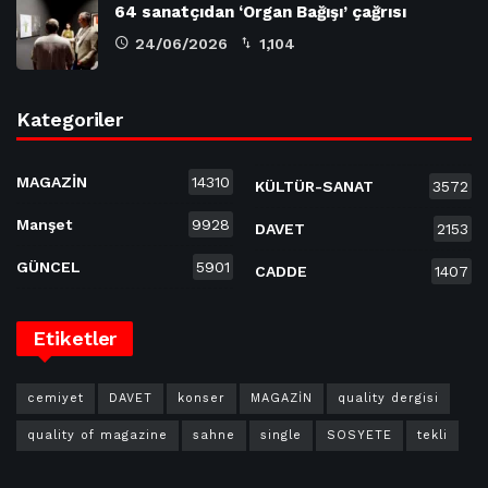
64 sanatçıdan ‘Organ Bağışı’ çağrısı
24/06/2026
1,104
Kategoriler
MAGAZİN
14310
KÜLTÜR-SANAT
3572
Manşet
9928
DAVET
2153
GÜNCEL
5901
CADDE
1407
Etiketler
cemiyet
DAVET
konser
MAGAZİN
quality dergisi
quality of magazine
sahne
single
SOSYETE
tekli