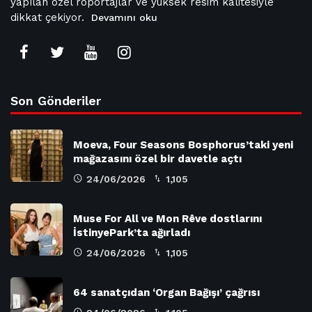
yapılan özel röportajlar ve yüksek resim kalitesiyle
dikkat çekiyor.
Devamını oku
Son Gönderiler
Moeva, Four Seasons Bosphorus’taki yeni
mağazasını özel bir davetle açtı
24/06/2026
1,105
Muse For All ve Mon Rêve dostlarını
İstinyePark’ta ağırladı
24/06/2026
1,105
64 sanatçıdan ‘Organ Bağışı’ çağrısı