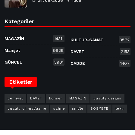
24/06/2026
1,105
Kategoriler
MAGAZİN
14311
KÜLTÜR-SANAT
3572
Manşet
9929
DAVET
2153
GÜNCEL
5901
CADDE
1407
Etiketler
cemiyet
DAVET
konser
MAGAZİN
quality dergisi
quality of magazine
sahne
single
SOSYETE
tekli