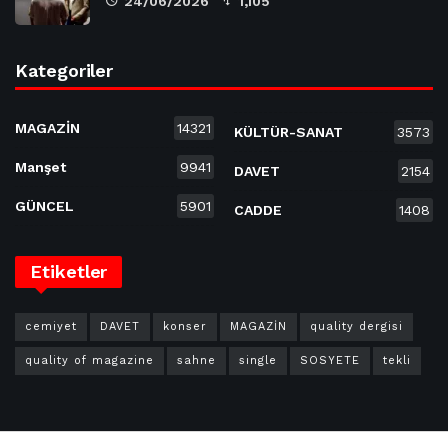
24/06/2026
1,105
Kategoriler
MAGAZİN
14321
KÜLTÜR-SANAT
3573
Manşet
9941
DAVET
2154
GÜNCEL
5901
CADDE
1408
Etiketler
cemiyet
DAVET
konser
MAGAZİN
quality dergisi
quality of magazine
sahne
single
SOSYETE
tekli