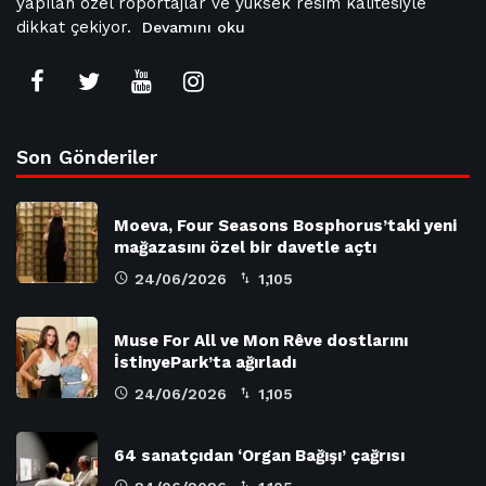
yapılan özel röportajlar ve yüksek resim kalitesiyle
dikkat çekiyor.
Devamını oku
Son Gönderiler
Moeva, Four Seasons Bosphorus’taki yeni
mağazasını özel bir davetle açtı
24/06/2026
1,105
Muse For All ve Mon Rêve dostlarını
İstinyePark’ta ağırladı
24/06/2026
1,105
64 sanatçıdan ‘Organ Bağışı’ çağrısı