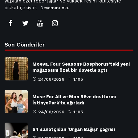
yapılan özel röportajlar ve yüksek resim kalitesiyle
dikkat çekiyor.
Devamını oku
Son Gönderiler
Moeva, Four Seasons Bosphorus’taki yeni
mağazasını özel bir davetle açtı
24/06/2026
1,105
Muse For All ve Mon Rêve dostlarını
İstinyePark’ta ağırladı
24/06/2026
1,105
64 sanatçıdan ‘Organ Bağışı’ çağrısı