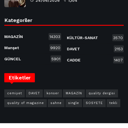
24/06/2026
1,104
Kategoriler
MAGAZİN
14303
KÜLTÜR-SANAT
3570
Manşet
9920
DAVET
2153
GÜNCEL
5901
CADDE
1407
Etiketler
cemiyet
DAVET
konser
MAGAZİN
quality dergisi
quality of magazine
sahne
single
SOSYETE
tekli