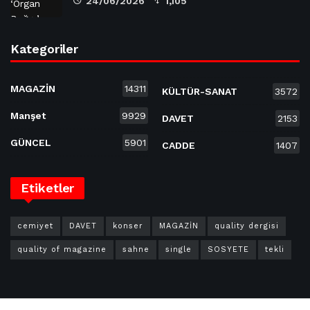
24/06/2026
1,105
Kategoriler
MAGAZİN
14311
KÜLTÜR-SANAT
3572
Manşet
9929
DAVET
2153
GÜNCEL
5901
CADDE
1407
Etiketler
cemiyet
DAVET
konser
MAGAZİN
quality dergisi
quality of magazine
sahne
single
SOSYETE
tekli