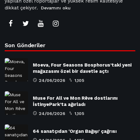
yapılan özel röportajlar ve yüksek resim kalitesiyle
dikkat çekiyor.
Devamını oku
Son Gönderiler
Moeva, Four Seasons Bosphorus’taki yeni
mağazasını özel bir davetle açtı
24/06/2026
1,105
Muse For All ve Mon Rêve dostlarını
İstinyePark’ta ağırladı
24/06/2026
1,105
64 sanatçıdan ‘Organ Bağışı’ çağrısı