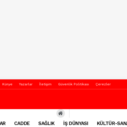
Künye
Yazarlar
İletişim
Güvenlik Politikası
Çerezler
AR
CADDE
SAĞLIK
İŞ DÜNYASI
KÜLTÜR-SAN