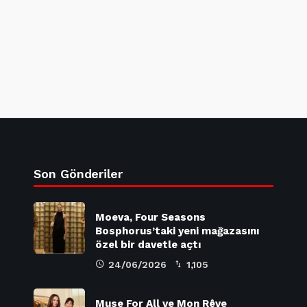
Son Gönderiler
Moeva, Four Seasons
Bosphorus’taki yeni mağazasını
özel bir davetle açtı
24/06/2026
1,105
Muse For All ve Mon Rêve