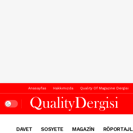
Anasayfas
Hakkımızda
Quality Of Magazine Dergisi
Dark mode
DAVET
SOSYETE
MAGAZİN
RÖPORTAJL