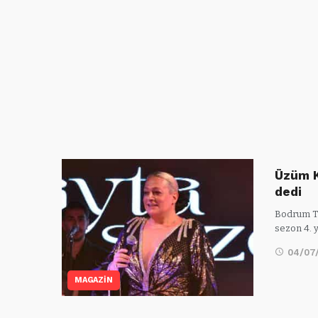
Üzüm K
dedi
Bodrum Tü
sezon 4. 
04/07
MAGAZİN