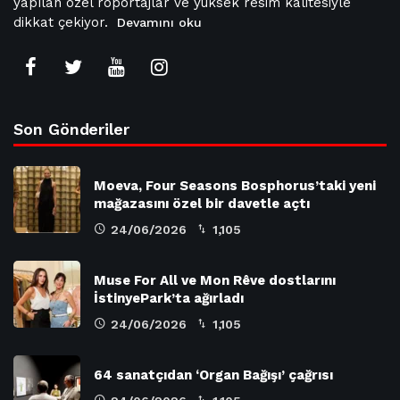
yapılan özel röportajlar ve yüksek resim kalitesiyle
dikkat çekiyor.
Devamını oku
Son Gönderiler
Moeva, Four Seasons Bosphorus’taki yeni
mağazasını özel bir davetle açtı
24/06/2026
1,105
Muse For All ve Mon Rêve dostlarını
İstinyePark’ta ağırladı
24/06/2026
1,105
64 sanatçıdan ‘Organ Bağışı’ çağrısı