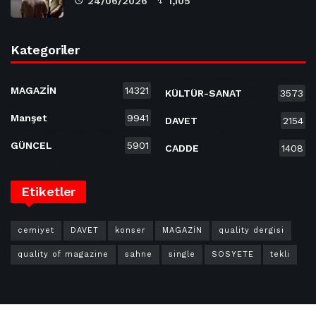
24/06/2026
1,105
Kategoriler
MAGAZİN
14321
KÜLTÜR-SANAT
3573
Manşet
9941
DAVET
2154
GÜNCEL
5901
CADDE
1408
Etiketler
cemiyet
DAVET
konser
MAGAZİN
quality dergisi
quality of magazine
sahne
single
SOSYETE
tekli