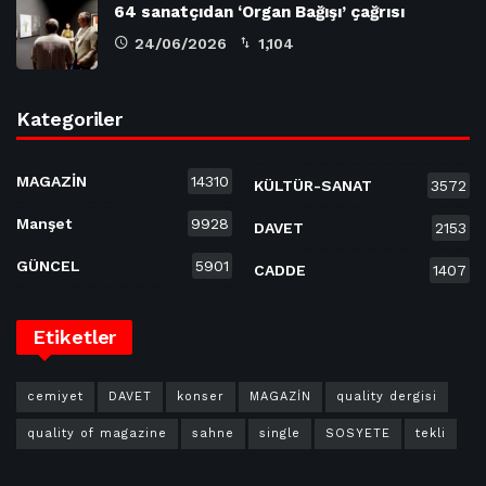
64 sanatçıdan ‘Organ Bağışı’ çağrısı
24/06/2026
1,104
Kategoriler
MAGAZİN
14310
KÜLTÜR-SANAT
3572
Manşet
9928
DAVET
2153
GÜNCEL
5901
CADDE
1407
Etiketler
cemiyet
DAVET
konser
MAGAZİN
quality dergisi
quality of magazine
sahne
single
SOSYETE
tekli