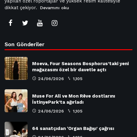
yapılan özel röportajlar ve yüksek resim kalitesiyle
dikkat çekiyor.
Devamını oku
Son Gönderiler
Moeva, Four Seasons Bosphorus’taki yeni
mağazasını özel bir davetle açtı
24/06/2026
1,105
Muse For All ve Mon Rêve dostlarını
İstinyePark’ta ağırladı
24/06/2026
1,105
64 sanatçıdan ‘Organ Bağışı’ çağrısı