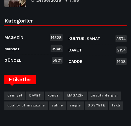
24/06/2026
1,106
Kategoriler
MAGAZİN
14328
KÜLTÜR-SANAT
3574
Manşet
9946
DAVET
2154
GÜNCEL
5901
CADDE
1408
Etiketler
cemiyet
DAVET
konser
MAGAZİN
quality dergisi
quality of magazine
sahne
single
SOSYETE
tekli