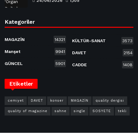
24/06/2026
1,105
Kategoriler
MAGAZİN
14321
KÜLTÜR-SANAT
3573
Manşet
9941
DAVET
2154
GÜNCEL
5901
CADDE
1408
Etiketler
cemiyet
DAVET
konser
MAGAZİN
quality dergisi
quality of magazine
sahne
single
SOSYETE
tekli