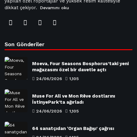
yapılan özel röportajlar ve yüksek resim kalitesiyle
dikkat çekiyor.
Devamını oku
Son Gönderiler
Moeva, Four Seasons Bosphorus’taki yeni
mağazasını özel bir davetle açtı
24/06/2026
1,105
Muse For All ve Mon Rêve dostlarını
İstinyePark’ta ağırladı
24/06/2026
1,105
64 sanatçıdan ‘Organ Bağışı’ çağrısı