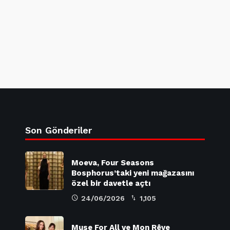
Son Gönderiler
Moeva, Four Seasons
Bosphorus’taki yeni mağazasını
özel bir davetle açtı
24/06/2026
1,105
Muse For All ve Mon Rêve