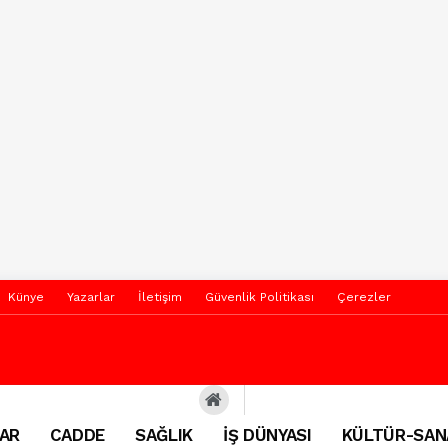
Künye
Yazarlar
İletişim
Güvenlik Politikası
Çerezler
AR
CADDE
SAĞLIK
İŞ DÜNYASI
KÜLTÜR-SAN