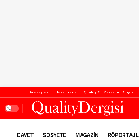
Anasayfas
Hakkımızda
Quality Of Magazine Dergisi
Dark mode
DAVET
SOSYETE
MAGAZİN
RÖPORTAJL