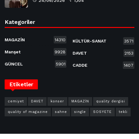
24/06/2026
1,104
Kategoriler
MAGAZİN
14310
KÜLTÜR-SANAT
3571
Manşet
9928
DAVET
2153
GÜNCEL
5901
CADDE
1407
Etiketler
cemiyet
DAVET
konser
MAGAZİN
quality dergisi
quality of magazine
sahne
single
SOSYETE
tekli