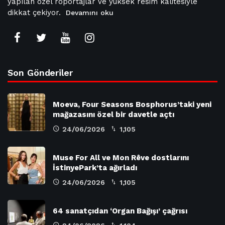
yapılan özel röportajlar ve yüksek resim kalitesiyle
dikkat çekiyor.
Devamını oku
Son Gönderiler
Moeva, Four Seasons Bosphorus’taki yeni
mağazasını özel bir davetle açtı
24/06/2026
1,105
Muse For All ve Mon Rêve dostlarını
İstinyePark’ta ağırladı
24/06/2026
1,105
64 sanatçıdan ‘Organ Bağışı’ çağrısı