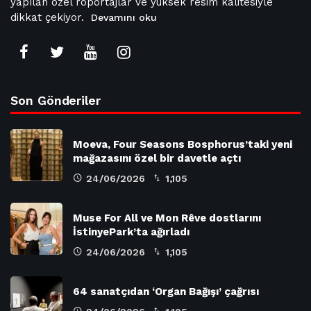
yapılan özel röportajlar ve yüksek resim kalitesiyle
dikkat çekiyor.
Devamını oku
Son Gönderiler
Moeva, Four Seasons Bosphorus’taki yeni
mağazasını özel bir davetle açtı
24/06/2026
1,105
Muse For All ve Mon Rêve dostlarını
İstinyePark’ta ağırladı
24/06/2026
1,105
64 sanatçıdan ‘Organ Bağışı’ çağrısı