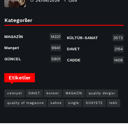
24/06/2026
1,105
Kategoriler
MAGAZİN
14321
KÜLTÜR-SANAT
3573
Manşet
9941
DAVET
2154
GÜNCEL
5901
CADDE
1408
Etiketler
cemiyet
DAVET
konser
MAGAZİN
quality dergisi
quality of magazine
sahne
single
SOSYETE
tekli