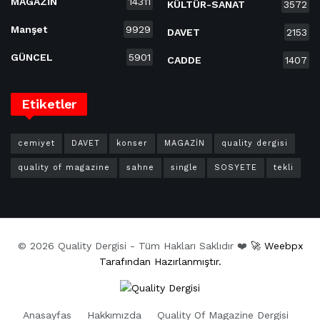
MAGAZİN
14311
KÜLTÜR-SANAT
3572
Manşet
9929
DAVET
2153
GÜNCEL
5901
CADDE
1407
Etiketler
cemiyet
DAVET
konser
MAGAZİN
quality dergisi
quality of magazine
sahne
single
SOSYETE
tekli
© 2026 Quality Dergisi - Tüm Hakları Saklıdır ❤️
🚀 Weebpx
Tarafından Hazırlanmıştır.
Anasayfas
Hakkımızda
Quality Of Magazine Dergisi