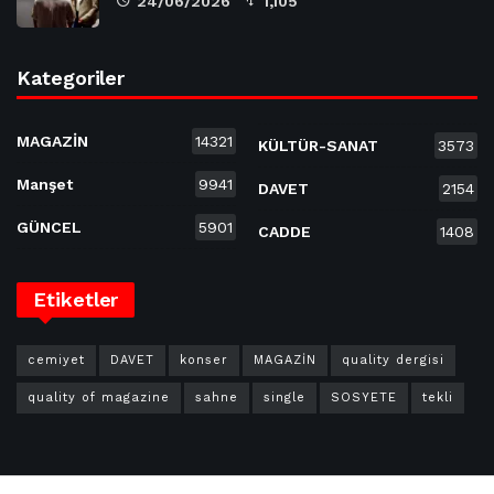
24/06/2026
1,105
Kategoriler
MAGAZİN
14321
KÜLTÜR-SANAT
3573
Manşet
9941
DAVET
2154
GÜNCEL
5901
CADDE
1408
Etiketler
cemiyet
DAVET
konser
MAGAZİN
quality dergisi
quality of magazine
sahne
single
SOSYETE
tekli