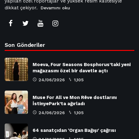
yapılan özel röportajlar ve yüksek resim kalitesiyle
dikkat çekiyor.
Devamını oku
Son Gönderiler
Moeva, Four Seasons Bosphorus’taki yeni
mağazasını özel bir davetle açtı
24/06/2026
1,105
Muse For All ve Mon Rêve dostlarını
İstinyePark’ta ağırladı
24/06/2026
1,105
64 sanatçıdan ‘Organ Bağışı’ çağrısı