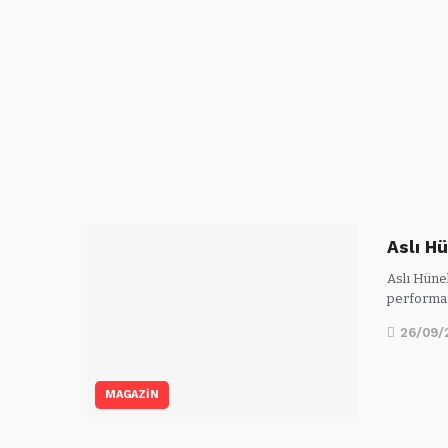
Aslı H
Aslı Hüne
performan
26/09/
MAGAZİN