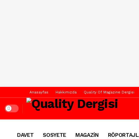
Anasayfas
Hakkımızda
Quality Of Magazine Dergisi
Dark mode
DAVET
SOSYETE
MAGAZİN
RÖPORTAJL