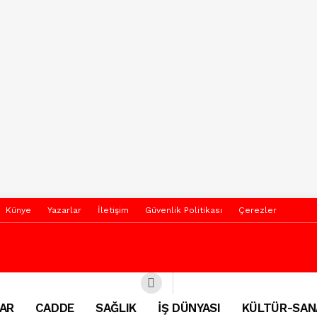
Künye
Yazarlar
İletişim
Güvenlik Politikası
Çerezler
AR
CADDE
SAĞLIK
İŞ DÜNYASI
KÜLTÜR-SAN