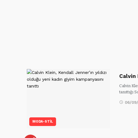
Calvin 
Calvin Kl
tanıttığı
06/09
MODA-STİL