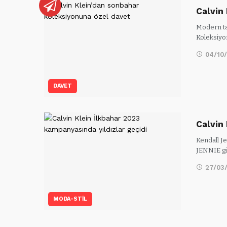
Calvin
Modern ta
Koleksiyo
04/10
DAVET
Calvin
Kendall J
JENNIE gi
27/03
MODA-STİL