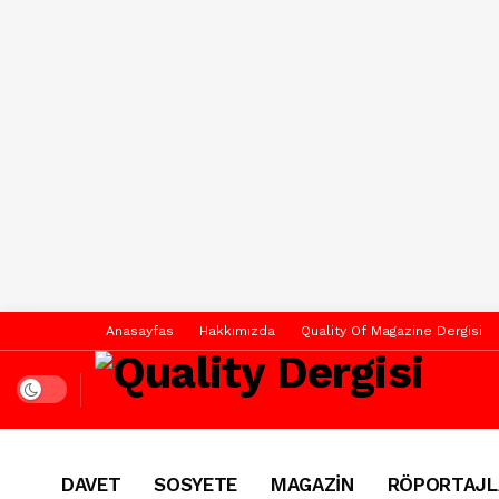
Anasayfas
Hakkımızda
Quality Of Magazine Dergisi
Dark mode
DAVET
SOSYETE
MAGAZİN
RÖPORTAJL