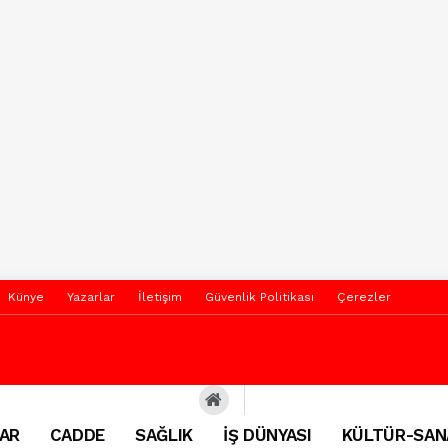
Künye
Yazarlar
İletişim
Güvenlik Politikası
Çerezler
AR
CADDE
SAĞLIK
İŞ DÜNYASI
KÜLTÜR-SAN