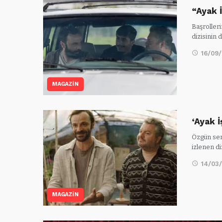
“Ayak 
Başrolleri
dizisinin
16/09
MAGAZİN
‘Ayak 
Özgün sen
izlenen di
14/03
MAGAZİN