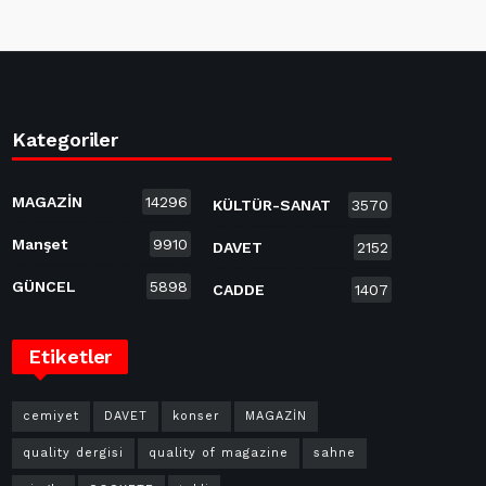
Kategoriler
MAGAZİN
14296
KÜLTÜR-SANAT
3570
Manşet
9910
DAVET
2152
GÜNCEL
5898
CADDE
1407
Etiketler
cemiyet
DAVET
konser
MAGAZİN
quality dergisi
quality of magazine
sahne