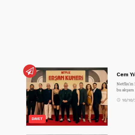
Cem Yı
Netflix’in
bu akşam
10/10
DAVET