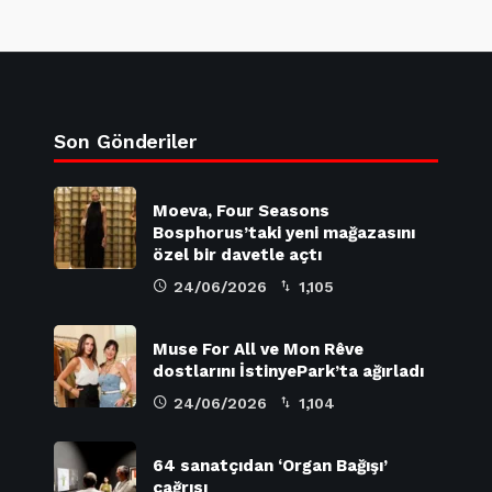
Son Gönderiler
Moeva, Four Seasons
Bosphorus’taki yeni mağazasını
özel bir davetle açtı
24/06/2026
1,105
Muse For All ve Mon Rêve
dostlarını İstinyePark’ta ağırladı
24/06/2026
1,104
64 sanatçıdan ‘Organ Bağışı’
çağrısı