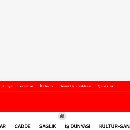
Künye
Yazarlar
İletişim
Güvenlik Politikası
Çerezler
AR
CADDE
SAĞLIK
İŞ DÜNYASI
KÜLTÜR-SAN