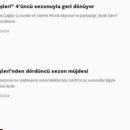
İşleri” 4’üncü sezonuyla geri dönüyor
ni Çağlar Çorumlu ve Güven Murat Akpınar’ın paylaştığı “Ayak İşleri”
 dördüncü…
/2024
İşleri’nden dördüncü sezon müjdesi
aryosu ve muhteşem oyunculuklarıyla GAİN’in üç sezondur ilgiyle
zisi Ayak…
/2024