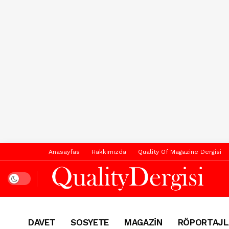
Anasayfas
Hakkımızda
Quality Of Magazine Dergisi
Dark mode
DAVET
SOSYETE
MAGAZİN
RÖPORTAJL