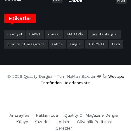
CADDE
1408
Etiketler
cemiyet
DAVET
konser
MAGAZİN
quality dergisi
quality of magazine
sahne
single
SOSYETE
tekli
© 2026 Quality Dergisi - Tüm Hakları Saklıdır ❤️
🚀 Weebpx
Tarafından Hazırlanmıştır.
Anasayfas
Hakkımızda
Quality Of Magazine Dergisi
Künye
Yazarlar
İletişim
Güvenlik Politikası
Çerezler