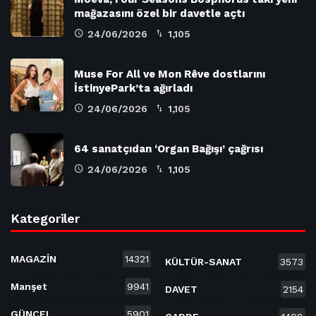
mağazasını özel bir davetle açtı
24/06/2026
1,105
Muse For All ve Mon Rêve dostlarını
İstinyePark’ta ağırladı
24/06/2026
1,105
64 sanatçıdan ‘Organ Bağışı’ çağrısı
24/06/2026
1,105
Kategoriler
MAGAZİN
14321
KÜLTÜR-SANAT
3573
Manşet
9941
DAVET
2154
GÜNCEL
5901