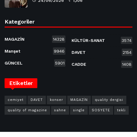
24/06/2026
1,106
Kategoriler
MAGAZİN
14328
KÜLTÜR-SANAT
3574
Manşet
9946
DAVET
2154
GÜNCEL
5901
CADDE
1408
Etiketler
cemiyet
DAVET
konser
MAGAZİN
quality dergisi
quality of magazine
sahne
single
SOSYETE
tekli