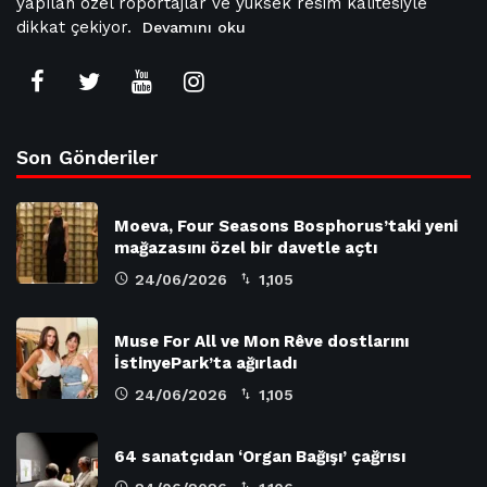
yapılan özel röportajlar ve yüksek resim kalitesiyle
dikkat çekiyor.
Devamını oku
Son Gönderiler
Moeva, Four Seasons Bosphorus’taki yeni
mağazasını özel bir davetle açtı
24/06/2026
1,105
Muse For All ve Mon Rêve dostlarını
İstinyePark’ta ağırladı
24/06/2026
1,105
64 sanatçıdan ‘Organ Bağışı’ çağrısı