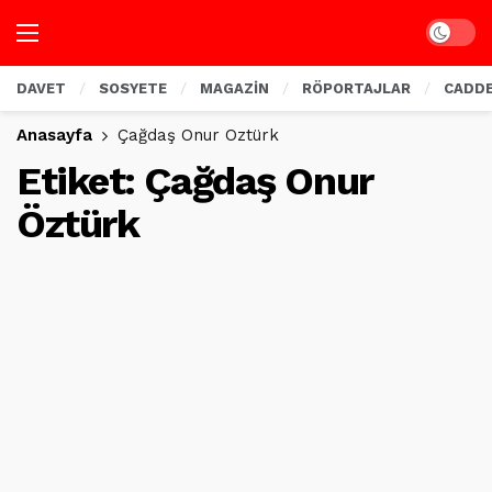
Dark mo
DAVET
SOSYETE
MAGAZİN
RÖPORTAJLAR
CADD
Anasayfa
Çağdaş Onur Öztürk
Etiket:
Çağdaş Onur
Öztürk