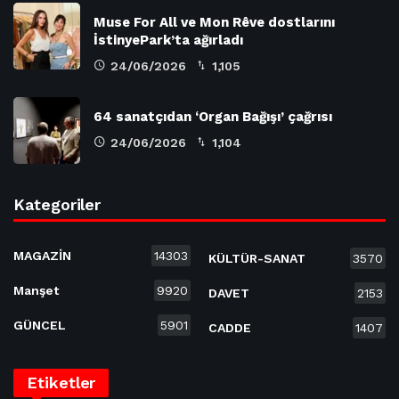
Muse For All ve Mon Rêve dostlarını
İstinyePark’ta ağırladı
24/06/2026
1,105
64 sanatçıdan ‘Organ Bağışı’ çağrısı
24/06/2026
1,104
Kategoriler
MAGAZİN
14303
KÜLTÜR-SANAT
3570
Manşet
9920
DAVET
2153
GÜNCEL
5901
CADDE
1407
Etiketler