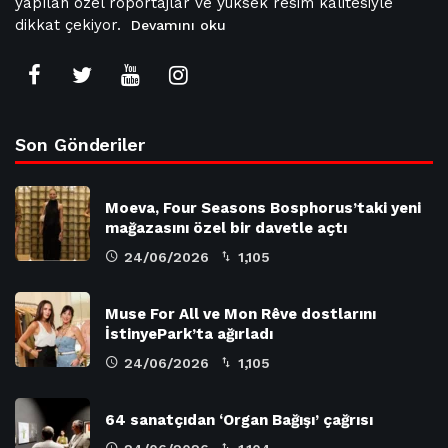
yapılan özel röportajlar ve yüksek resim kalitesiyle
dikkat çekiyor.
Devamını oku
Son Gönderiler
Moeva, Four Seasons Bosphorus’taki yeni
mağazasını özel bir davetle açtı
24/06/2026
1,105
Muse For All ve Mon Rêve dostlarını
İstinyePark’ta ağırladı
24/06/2026
1,105
64 sanatçıdan ‘Organ Bağışı’ çağrısı