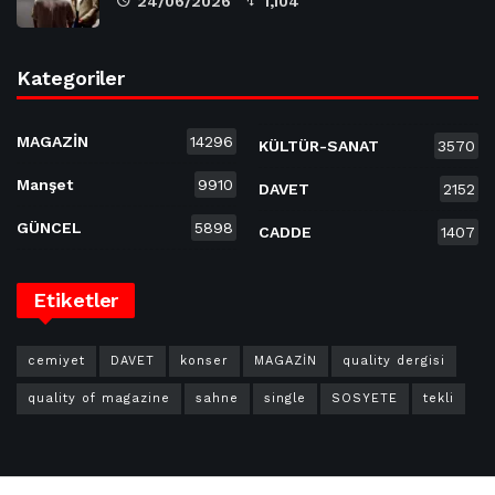
24/06/2026
1,104
Kategoriler
MAGAZİN
14296
KÜLTÜR-SANAT
3570
Manşet
9910
DAVET
2152
GÜNCEL
5898
CADDE
1407
Etiketler
cemiyet
DAVET
konser
MAGAZİN
quality dergisi
quality of magazine
sahne
single
SOSYETE
tekli