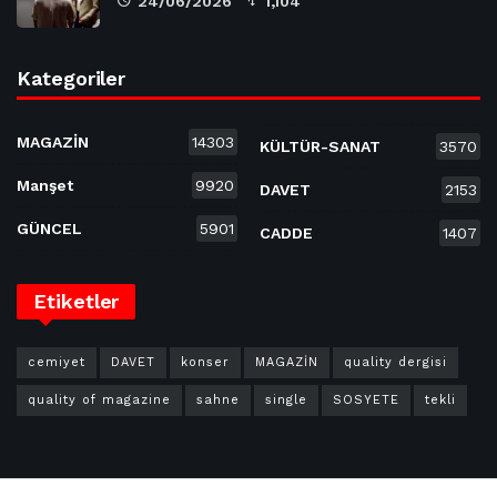
24/06/2026
1,104
Kategoriler
MAGAZİN
14303
KÜLTÜR-SANAT
3570
Manşet
9920
DAVET
2153
GÜNCEL
5901
CADDE
1407
Etiketler
cemiyet
DAVET
konser
MAGAZİN
quality dergisi
quality of magazine
sahne
single
SOSYETE
tekli