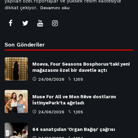
yapılan özel röportajlar ve yüksek resim kalitesiyle
dikkat çekiyor.
Devamını oku
Son Gönderiler
Moeva, Four Seasons Bosphorus’taki yeni
mağazasını özel bir davetle açtı
24/06/2026
1,105
Muse For All ve Mon Rêve dostlarını
İstinyePark’ta ağırladı
24/06/2026
1,105
64 sanatçıdan ‘Organ Bağışı’ çağrısı