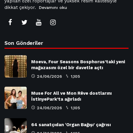
yapılan özel röportajlar ve yüksek resim kalitesiyle
dikkat çekiyor.
Devamını oku
Son Gönderiler
Moeva, Four Seasons Bosphorus’taki yeni
mağazasını özel bir davetle açtı
24/06/2026
1,105
Muse For All ve Mon Rêve dostlarını
İstinyePark’ta ağırladı
24/06/2026
1,105
64 sanatçıdan ‘Organ Bağışı’ çağrısı