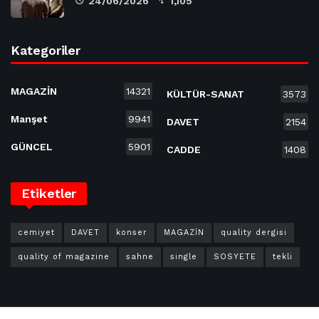
24/06/2026
1,105
Kategoriler
MAGAZİN
14321
KÜLTÜR-SANAT
3573
Manşet
9941
DAVET
2154
GÜNCEL
5901
CADDE
1408
Etiketler
cemiyet
DAVET
konser
MAGAZİN
quality dergisi
quality of magazine
sahne
single
SOSYETE
tekli