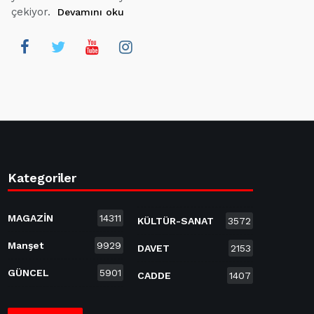
çekiyor.
Devamını oku
Kategoriler
MAGAZİN
14311
KÜLTÜR-SANAT
3572
Manşet
9929
DAVET
2153
GÜNCEL
5901
CADDE
1407