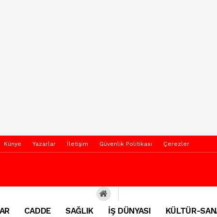
Künye
Yazarlar
İletişim
Güvenlik Politikası
Çerezler
AR
CADDE
SAĞLIK
İŞ DÜNYASI
KÜLTÜR-SAN