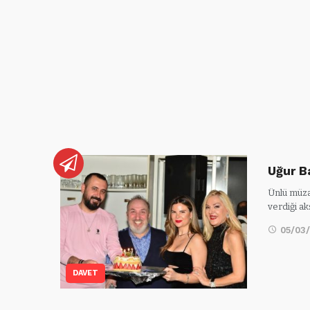
Uğur Ba
Ünlü müza
verdiği 
05/03
DAVET