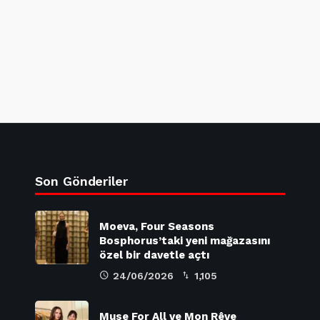
Son Gönderiler
Moeva, Four Seasons
Bosphorus’taki yeni mağazasını
özel bir davetle açtı
24/06/2026
1,105
Muse For All ve Mon Rêve