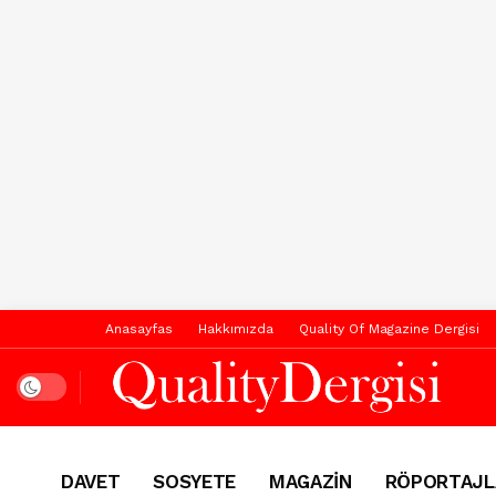
Anasayfas
Hakkımızda
Quality Of Magazine Dergisi
Dark mode
DAVET
SOSYETE
MAGAZİN
RÖPORTAJL