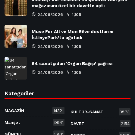
mağazasını özel bir davetle açtı
24/06/2026
1,105
Muse For All ve Mon Rêve dostlarını
İstinyePark’ta ağırladı
24/06/2026
1,105
64 sanatçıdan ‘Organ Bağışı’ çağrısı
24/06/2026
1,105
Kategoriler
MAGAZİN
14321
KÜLTÜR-SANAT
3573
Manşet
9941
DAVET
2154
GÜNCEL
5901