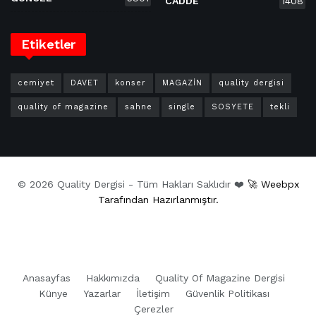
CADDE
1408
Etiketler
cemiyet
DAVET
konser
MAGAZİN
quality dergisi
quality of magazine
sahne
single
SOSYETE
tekli
© 2026 Quality Dergisi - Tüm Hakları Saklıdır ❤️
🚀 Weebpx
Tarafından Hazırlanmıştır.
Anasayfas
Hakkımızda
Quality Of Magazine Dergisi
Künye
Yazarlar
İletişim
Güvenlik Politikası
Çerezler