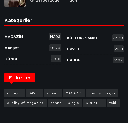
24/06/2026
1,104
Kategoriler
MAGAZİN
14303
KÜLTÜR-SANAT
3570
Manşet
9920
DAVET
2153
GÜNCEL
5901
CADDE
1407
Etiketler
cemiyet
DAVET
konser
MAGAZİN
quality dergisi
quality of magazine
sahne
single
SOSYETE
tekli