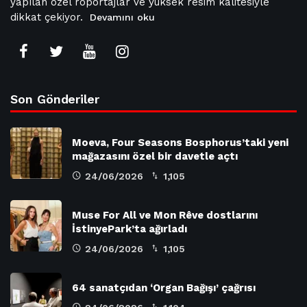
yapılan özel röportajlar ve yüksek resim kalitesiyle
dikkat çekiyor.
Devamını oku
Son Gönderiler
Moeva, Four Seasons Bosphorus’taki yeni
mağazasını özel bir davetle açtı
24/06/2026
1,105
Muse For All ve Mon Rêve dostlarını
İstinyePark’ta ağırladı
24/06/2026
1,105
64 sanatçıdan ‘Organ Bağışı’ çağrısı