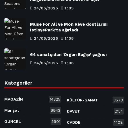
24/06/2026
1,105
Muse For All ve Mon Rêve dostlarını
İstinyePark’ta ağırladı
24/06/2026
1,105
64 sanatçıdan ‘Organ Bağışı’ çağrısı
24/06/2026
1,106
Kategoriler
MAGAZİN
14325
KÜLTÜR-SANAT
3573
Manşet
9943
DAVET
2154
GÜNCEL
5901
CADDE
1408