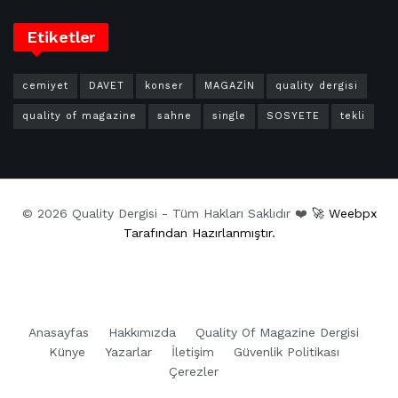
Etiketler
cemiyet
DAVET
konser
MAGAZİN
quality dergisi
quality of magazine
sahne
single
SOSYETE
tekli
© 2026 Quality Dergisi - Tüm Hakları Saklıdır ❤️
🚀 Weebpx
Tarafından Hazırlanmıştır.
Anasayfas
Hakkımızda
Quality Of Magazine Dergisi
Künye
Yazarlar
İletişim
Güvenlik Politikası
Çerezler