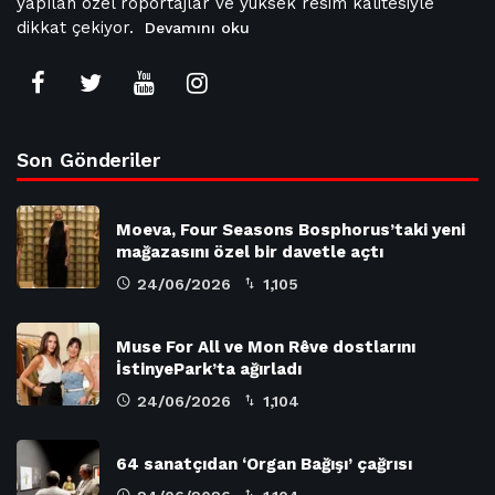
yapılan özel röportajlar ve yüksek resim kalitesiyle
dikkat çekiyor.
Devamını oku
Son Gönderiler
Moeva, Four Seasons Bosphorus’taki yeni
mağazasını özel bir davetle açtı
24/06/2026
1,105
Muse For All ve Mon Rêve dostlarını
İstinyePark’ta ağırladı
24/06/2026
1,104
64 sanatçıdan ‘Organ Bağışı’ çağrısı