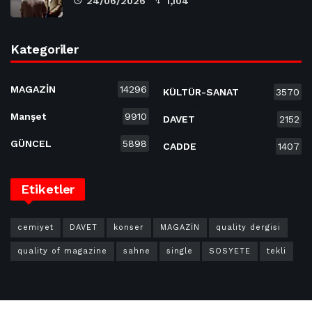
24/06/2026
1,104
Kategoriler
MAGAZİN
14296
KÜLTÜR-SANAT
3570
Manşet
9910
DAVET
2152
GÜNCEL
5898
CADDE
1407
Etiketler
cemiyet
DAVET
konser
MAGAZİN
quality dergisi
quality of magazine
sahne
single
SOSYETE
tekli