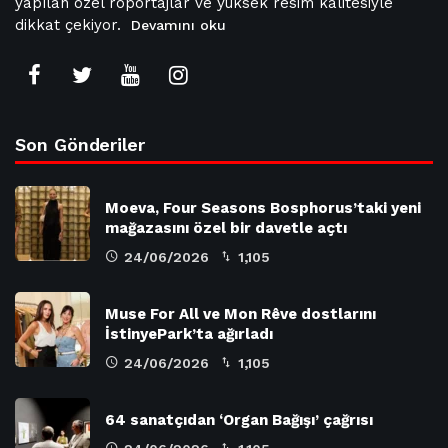
yapılan özel röportajlar ve yüksek resim kalitesiyle
dikkat çekiyor.
Devamını oku
Son Gönderiler
Moeva, Four Seasons Bosphorus’taki yeni
mağazasını özel bir davetle açtı
24/06/2026
1,105
Muse For All ve Mon Rêve dostlarını
İstinyePark’ta ağırladı
24/06/2026
1,105
64 sanatçıdan ‘Organ Bağışı’ çağrısı