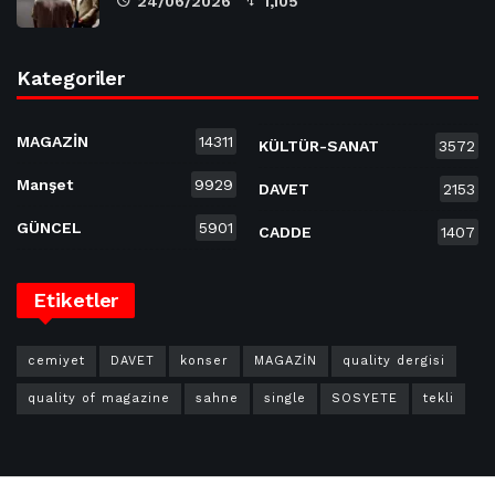
24/06/2026
1,105
Kategoriler
MAGAZİN
14311
KÜLTÜR-SANAT
3572
Manşet
9929
DAVET
2153
GÜNCEL
5901
CADDE
1407
Etiketler
cemiyet
DAVET
konser
MAGAZİN
quality dergisi
quality of magazine
sahne
single
SOSYETE
tekli