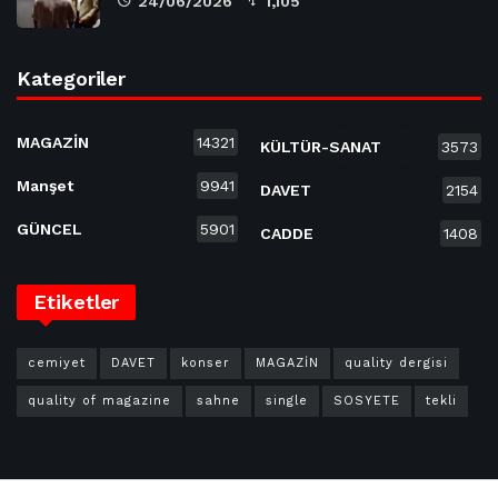
24/06/2026
1,105
Kategoriler
MAGAZİN
14321
KÜLTÜR-SANAT
3573
Manşet
9941
DAVET
2154
GÜNCEL
5901
CADDE
1408
Etiketler
cemiyet
DAVET
konser
MAGAZİN
quality dergisi
quality of magazine
sahne
single
SOSYETE
tekli