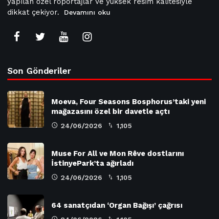
yapılan özel röportajlar ve yüksek resim kalitesiyle
dikkat çekiyor.
Devamını oku
Son Gönderiler
Moeva, Four Seasons Bosphorus’taki yeni
mağazasını özel bir davetle açtı
24/06/2026
1,105
Muse For All ve Mon Rêve dostlarını
İstinyePark’ta ağırladı
24/06/2026
1,105
64 sanatçıdan ‘Organ Bağışı’ çağrısı