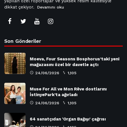
yapılan özel röportajlar ve yüksek resim kalitesiyle
dikkat çekiyor.
Devamını oku
Son Gönderiler
Moeva, Four Seasons Bosphorus’taki yeni
mağazasını özel bir davetle açtı
24/06/2026
1,105
Muse For All ve Mon Rêve dostlarını
İstinyePark’ta ağırladı
24/06/2026
1,105
64 sanatçıdan ‘Organ Bağışı’ çağrısı