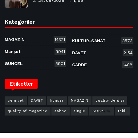
24/06/2026
1,105
Kategoriler
MAGAZİN
14321
KÜLTÜR-SANAT
3573
Manşet
9941
DAVET
2154
GÜNCEL
5901
CADDE
1408
Etiketler
cemiyet
DAVET
konser
MAGAZİN
quality dergisi
quality of magazine
sahne
single
SOSYETE
tekli