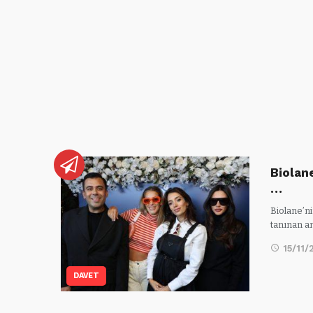
Biolan
…
Biolane’ni
tanınan a
15/11/
DAVET