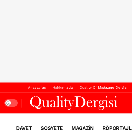
Anasayfas
Hakkımızda
Quality Of Magazine Dergisi
Dark mode
DAVET
SOSYETE
MAGAZİN
RÖPORTAJL