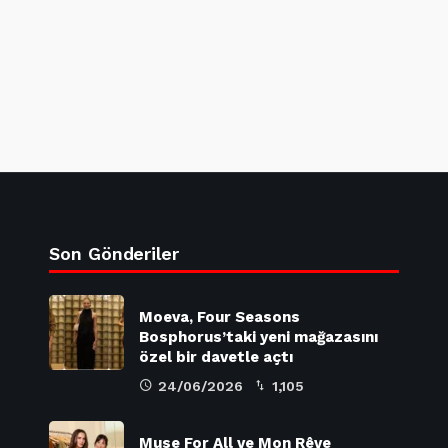
Son Gönderiler
Moeva, Four Seasons
Bosphorus’taki yeni mağazasını
özel bir davetle açtı
24/06/2026
1,105
Muse For All ve Mon Rêve