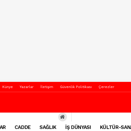
Künye
Yazarlar
İletişim
Güvenlik Politikası
Çerezler
AR
CADDE
SAĞLIK
İŞ DÜNYASI
KÜLTÜR-SAN