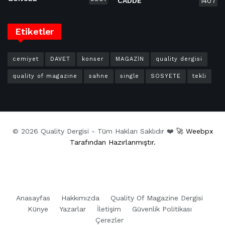
CADDE
1407
Etiketler
cemiyet
DAVET
konser
MAGAZİN
quality dergisi
quality of magazine
sahne
single
SOSYETE
tekli
© 2026 Quality Dergisi - Tüm Hakları Saklıdır ❤️
🚀 Weebpx
Tarafından Hazırlanmıştır.
Anasayfas
Hakkımızda
Quality Of Magazine Dergisi
Künye
Yazarlar
İletişim
Güvenlik Politikası
Çerezler