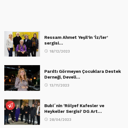
Ressam Ahmet Yeşil’in ‘İz/ler’
sergisi…
18/12/2023
Parıltı Görmeyen Çocuklara Destek
Derneği, Develi…
13/11/2023
Bubi´nin ‘Rölyef Kafesler ve
Heykeller Sergisi’ DG Art…
28/04/2023