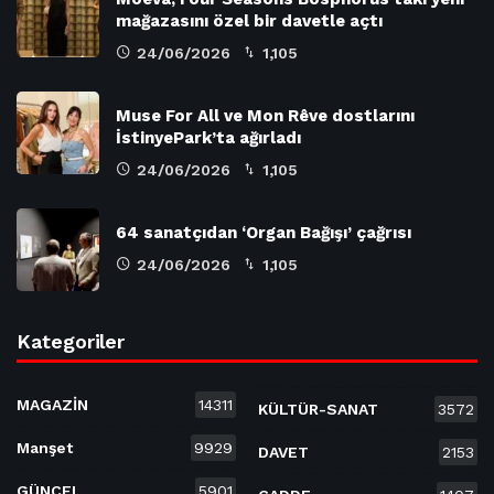
mağazasını özel bir davetle açtı
24/06/2026
1,105
Muse For All ve Mon Rêve dostlarını
İstinyePark’ta ağırladı
24/06/2026
1,105
64 sanatçıdan ‘Organ Bağışı’ çağrısı
24/06/2026
1,105
Kategoriler
MAGAZİN
14311
KÜLTÜR-SANAT
3572
Manşet
9929
DAVET
2153
GÜNCEL
5901