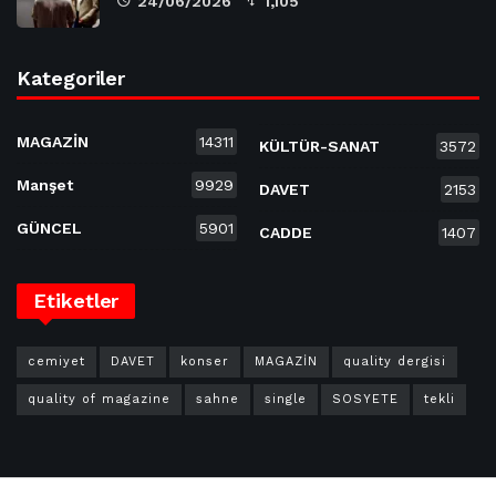
24/06/2026
1,105
Kategoriler
MAGAZİN
14311
KÜLTÜR-SANAT
3572
Manşet
9929
DAVET
2153
GÜNCEL
5901
CADDE
1407
Etiketler
cemiyet
DAVET
konser
MAGAZİN
quality dergisi
quality of magazine
sahne
single
SOSYETE
tekli