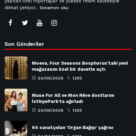
yapılan özel röportajlar ve yüksek resim kalitesiyle
dikkat çekiyor.
Devamını oku
Son Gönderiler
Moeva, Four Seasons Bosphorus’taki yeni
mağazasını özel bir davetle açtı
24/06/2026
1,105
Muse For All ve Mon Rêve dostlarını
İstinyePark’ta ağırladı
24/06/2026
1,105
64 sanatçıdan ‘Organ Bağışı’ çağrısı