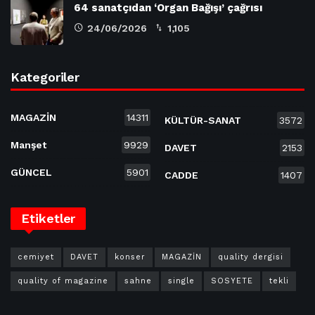
64 sanatçıdan ‘Organ Bağışı’ çağrısı
24/06/2026
1,105
Kategoriler
MAGAZİN
14311
KÜLTÜR-SANAT
3572
Manşet
9929
DAVET
2153
GÜNCEL
5901
CADDE
1407
Etiketler
cemiyet
DAVET
konser
MAGAZİN
quality dergisi
quality of magazine
sahne
single
SOSYETE
tekli